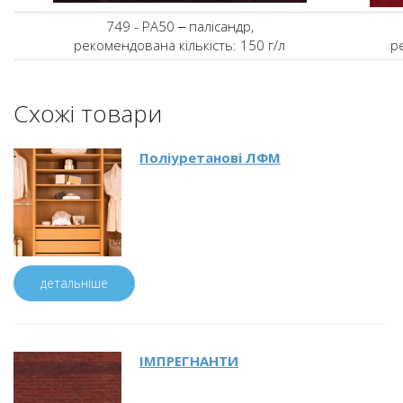
749 - PA50 ‒ палісандр,
рекомендована кількість: 150 г/л
р
Схожі товари
Поліуретанові ЛФМ
детальніше
ІМПРЕГНАНТИ