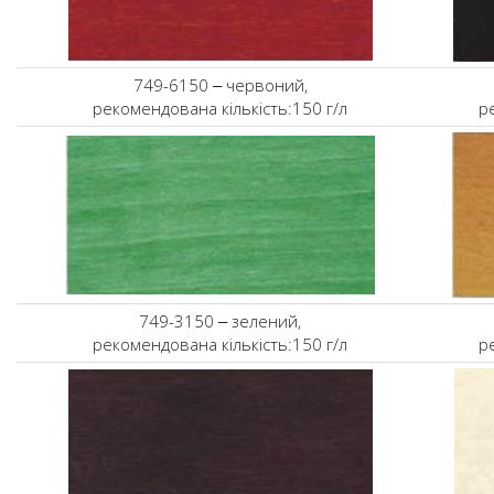
749-6150 ‒ червоний,
рекомендована кількість:150 г/л
р
749-3150 ‒ зелений,
рекомендована кількість:150 г/л
р