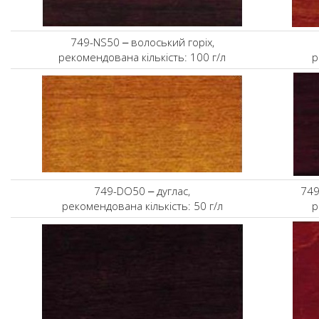
749-NS50 ‒ волоський горіх,
рекомендована кількість: 100 г/л
р
749-DO50 ‒ дуглас,
749
рекомендована кількість: 50 г/л
р