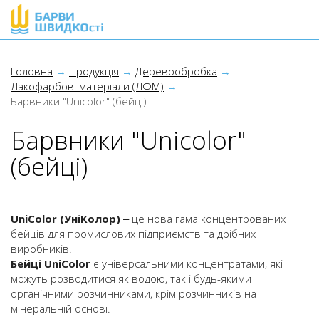
Головна
Продукція
Деревообробка
Лакофарбові матеріали (ЛФМ)
Барвники "Unicolor" (бейці)
Барвники "Unicolor"
(бейці)
UniColor (УніКолор)
‒ це нова гама концентрованих
бейців для промислових підприємств та дрібних
виробників.
Бейці UniColor
є універсальними концентратами, які
можуть розводитися як водою, так і будь-якими
органічними розчинниками, крім розчинників на
мінеральній основі.