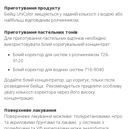
Приготування продукту
Бейці UniColor змішуються у заданій кількості з водою або
найбільш відповідним розчинником.
Приготування пастельних тонів
Для приготування пастельних відтінків необхідно
використовувати білий коригувальний концентрат:
Білий коректор для систем з розчинником 726-
9120
Білий коректор для водних систем 716-9040
Додайте білий концентратор, що коригує, тільки після
розведення бейца. Рекомендується приділити особливу
увагу кількості коректора через його високу
концентрацію.
Поверхневе лакування
Поверхневе лакування можливе: поліуретановими, нітро
та акриловими ґрунтами та лаками; у системах з
поліефірами та УФ матеріалами може знадобитися