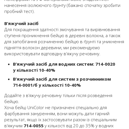
нанесення ізолюючого ґрунту (бажано спочатку зробити
пробний тест).
В’яжучий засіб
Для покращення здатності змочування та вирівнювання
ступеня проникнення бейцю в деревні волокна, а також
для запобігання розчиненню бейцю в ґрунті та уникнення
підняття волокон деревини, ми рекомендуємо
використовувати відповідну в’яжучу речовину.
В’яжучий засіб для водних систем: 714-0020
у кількості 10-40%
В’яжучий засіб для систем з розчинником
714-0001/б у кількості 10-40%
Додайте з в’яжучу речовину тільки після розведення
бейцю.
Хоча бейці UniColor не призначені спеціально для
фарбування зануренням, вони можуть дати гарний
результат, якщо їх застосовувати разом із спеціальним
в’яжучим
714-0055
у кількості від 20 до 35% у водних