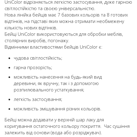
UniColor відрізняється легкістю застосування, дуже гарною
світлостійкістю та своєю універсальністю.
Нова лінійка бейців має 7 базових кольорів та 8 готових
відтінків, на підставі яких можна отримати необмежену
кількість нових відтінків.
Бейці UniColor використовуються для обробки меблів,
столярних виробів, погонажу.
Відмінними властивостями бейців UniColor є:
чудова світлостійкість;
гарна прозорість;
можливість нанесення на будь-який вид
деревини, як вручну, так і з допомогою
розпилювального устаткування;
легкість застосування;
можливість змішування різних кольорів.
Бейці можна додавати у верхній шар лаку для
коригування остаточного кольору покриття. Час сушіння
залежить від основи (вода або розріджувач).