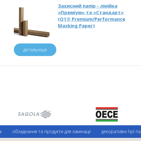
Захисний папір - лінійка
«Преміум» та «Стандарт»
(Q1® Premium/Performance
Masking Paper)
детальніше
а
обладнання та продукти для ламінації
декоративні hpl па