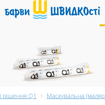
і рішення Q1
Маскувальна (малярн