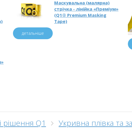
Маскувальна (малярна)
стрічка - лінійка «Преміум»
(Q1® Premium Masking
m)
Tape)
детальніше
м»
і рішення Q1
Укривна плівка та з