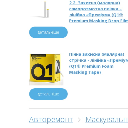
2.2. Захисна (малярна)
саморозмотна плівка –
лінійка «Преміум» (Q1®
Premium Masking Drop Fil
детальніше
Пінна захисна (малярна)
стрічка - лінійка «Преміу
(Q1® Premium Foam
Masking Tape)
детальніше
Авторемонт
Маскувальн