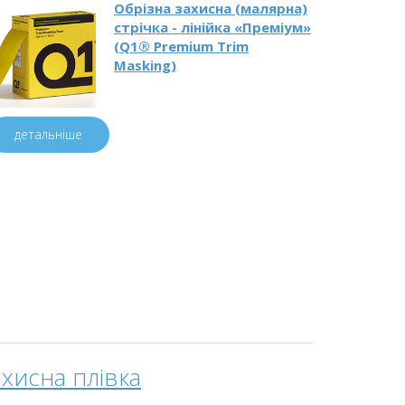
Обрізна захисна (малярна)
стрічка - лінійка «Преміум»
(Q1® Premium Trim
Masking)
детальніше
ахисна плівка