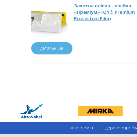
Захисна плівка - лінійка
«Преміум» (Q1® Premium
Protective Film)
детальніше
авторемонт
деревообробк