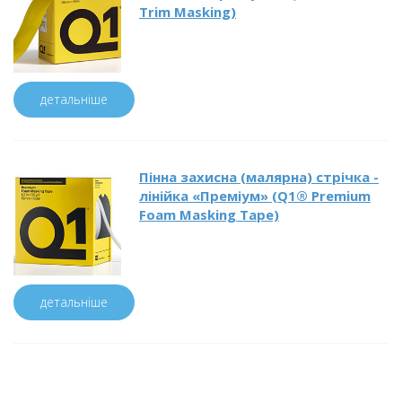
Trim Masking)
детальніше
Пінна захисна (малярна) стрічка -
лінійка «Преміум» (Q1® Premium
Foam Masking Tape)
детальніше