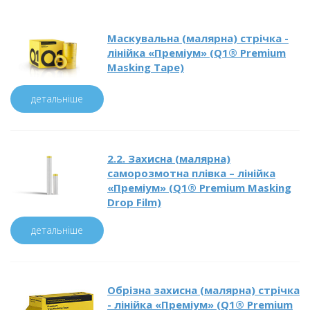
Маскувальна (малярна) стрічка -
лінійка «Преміум» (Q1® Premium
Masking Tape)
детальніше
2.2. Захисна (малярна)
саморозмотна плівка – лінійка
«Преміум» (Q1® Premium Masking
Drop Film)
детальніше
Обрізна захисна (малярна) стрічка
- лінійка «Преміум» (Q1® Premium