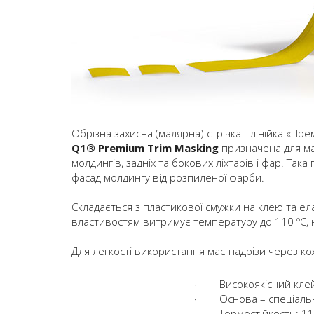
Обрізна захисна (малярна) стрічка - лінійка «Пр
Q1® Premium Trim Masking
призначена для ма
молдингів, задніх та бокових ліхтарів і фар. Та
фасад молдингу від розпиленої фарби.
Складається з пластикової смужки на клею та ел
властивостям витримує температуру до 110 ºС, н
Для легкості використання має надрізи через ко
· Високоякісний клей 
· Основа – спеціальн
· Термостійкость: 110 º