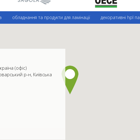
а
обладнання та продукти для ламінації
декоративні hpl па
країна (офіс)
оварський р-н, Київська