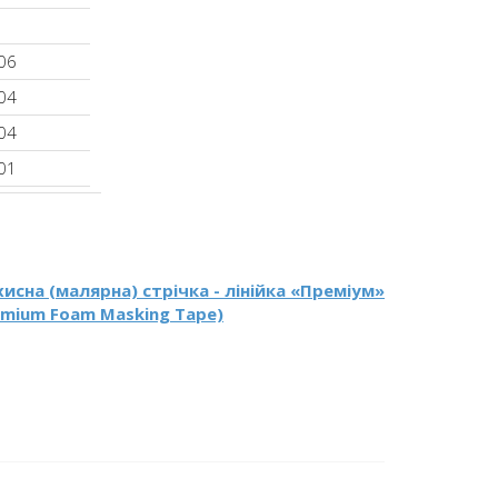
06
04
04
01
хисна (малярна) стрічка - лінійка «Преміум»
emium Foam Masking Tape)