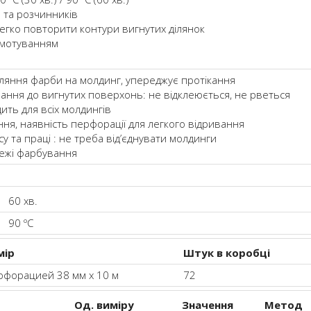
 та розчинників
гко повторити контури вигнутих ділянок
мотуванням
ння фарби на молдинг, упереджує протікання
ня до вигнутих поверхонь: не відклеюється, не рветься
ть для всіх молдингів
 наявність перфорації для легкого відривання
 та праці : не треба від’єднувати молдинги
ежі фарбування
60 хв.
90 ºС
мір
Штук в коробці
рфорацией 38 мм х 10 м
72
Од. виміру
Значення
Метод