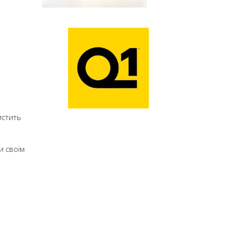
истить
и своїм