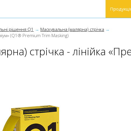
Продукці
льні рішення Q1
Маскувальна (малярна) стрічка
еміум» (Q1® Premium Trim Masking)
ярна) стрічка - лінійка «П