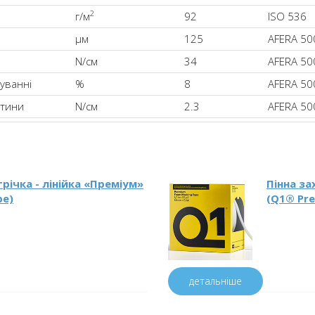
2
г/м
92
ISO 536
µм
125
AFERA 50
N/см
34
AFERA 50
уванні
%
8
AFERA 50
стини
N/см
2.3
AFERA 50
річка - лінійка «Преміум»
Пінна за
pe)
(Q1® Pr
детальніше