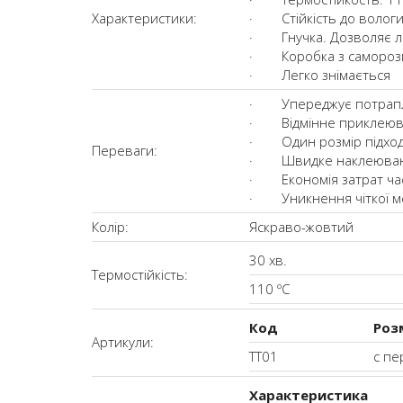
Характеристики:
· Стійкість до вологи
· Гнучка. Дозволяє ле
· Коробка з самороз
· Легко знімається
· Упереджує потрапля
· Відмінне приклеюван
· Один розмір підходи
Переваги:
· Швидке наклеювання,
· Економія затрат часу
· Уникнення чіткої м
Колір:
Яскраво-жовтий
30 хв.
Термостійкість:
110 ºС
Код
Роз
Артикули:
ТТ01
с пе
Характеристика