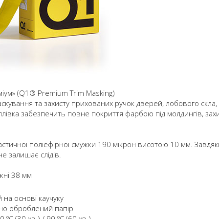
еміум» (Q1® Premium Trim Masking)
скування та захисту прихованих ручок дверей, лобового скла,
ка плівка забезпечить повне покриття фарбою під молдингів, зах
астичної поліефірної смужки 190 мікрон висотою 10 мм. Завдяк
е залишає слідів.
жні 38 мм
на основі каучуку
о оброблений папір
С (30 хв.) / 90 ºС (60 хв.)