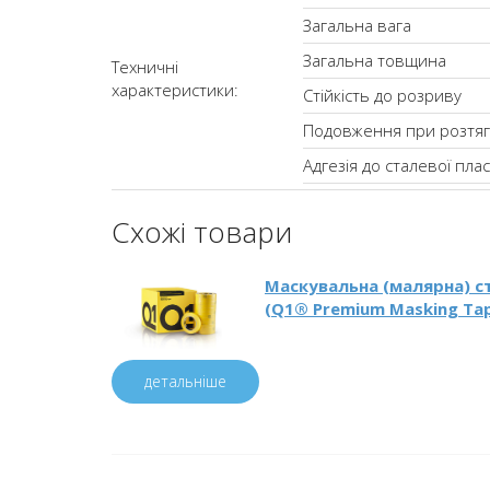
Загальна вага
Загальна товщина
Техничні
характеристики:
Стійкість до розриву
Подовження при розтяг
Адгезія до сталевої пла
Схожі товари
Маскувальна (малярна) ст
(Q1® Premium Masking Ta
детальніше