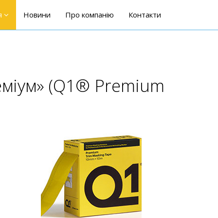
я
Новини
Про компанію
Контакти
реміум» (Q1® Premium