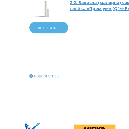
2.2. Захисна (малярна) с
лінійка «Преміум» (Q1® P
детальніше
повернутись